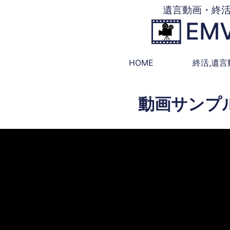
遺言動画・終
EM
HOME
終活,遺
動画サンプ